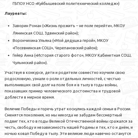
ГБПОУ НСО «Куйбышевский политехнический колледж»)
Лауреаты:
Заворин Роман («Жизнь прожить – не поле перейти», МКОУ
Лянинская СОШ, Здвинский район);
Ворончихина Ульяна («Мой дедушка герой», МКОУ
«Посевнинская СОШ», Черепановский район);
Гейер Анна («История старого фото», МКОУ Кабинетная СОШ,
Чулымский район).
Участвуя в конкурсе, дети и родители совместно изучили свою
родословную, узнали о роли отдельных личностей, с честью
выполнивших свой долг на поле боя и в тылу в годы войны,
показавших пример человеческого достоинства и трудовой
доблести в мирное время.
Величие Победы и горечь утрат коснулись каждой семьи в России.
Сменятся поколения, но мы никогда не забудем бессмертный
подвиг тех, кто в годы Великой Отечественной войны сражался за
честь, свободу и независимость нашей Родины и тех, кто и днём, и
ночью ковал Победу в тылу. Эти великие люди навечно останутся