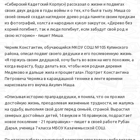
«Сибирский Кадетский Корпус») рассказал о жизни и подвигах
своих двух дедов в годы войны и о тех, кто был в тылу. Миша со
своей семьей создал наглядное древо рода памяти своим предкам
из фотографий, холста и народных кукол-закруток. «Дерево без
корней погибнет, так и люди погибнут, если забудут свой род и
свою историю» - пишет Миша.
Черняк Константин, обучающийся МКОУ СОШ №105 Купинского
района, описал подвиг своего дедушки и его послевоенную жизнь.
«Я горжусь своим дедушкой, хочу быть во всем на него похожим, а
когда вырасту, буду делать все, чтобы моя родная деревня
Медяково и дальше жила и процветала». Портрет Константина
Петровича Черняка в карандашной технике в ленте времени
нарисовала его внучка Акулич Маша.
«Описывая историю прапрадедушки, я поняла, что он прожил
достойную жизнь, преодолевая жизненные трудности, не жалуясь
на судьбу, выполняя свой долг перед семьёй, страной. Вырастил
семерых достойных детей, 14 внуков и 16 правнуков, подрастает
новое поколение - 21 праправнук» – пишет в своей работе Рубан
Дарья, ученица 7 класса МБОУ Казачемысской СОШ.
По итогам работы конкурсной комиссии определены победители и