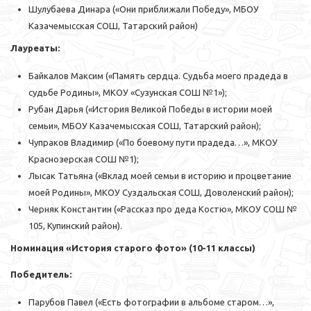
Шулубаева Динара («Они приближали Победу», МБОУ
Казачемысская СОШ, Татарский район)
Лауреаты:
Байкалов Максим («Память сердца. Судьба моего прадеда в
судьбе Родины», МКОУ «Сузунская СОШ №1»);
Рубан Дарья («История Великой Победы в истории моей
семьи», МБОУ Казачемысская СОШ, Татарский район);
Чупраков Владимир («По боевому пути прадеда…», МКОУ
Краснозерская СОШ №1);
Лысак Татьяна («Вклад моей семьи в историю и процветание
моей Родины», МКОУ Суздальская СОШ, Доволенский район);
Черняк Константин («Рассказ про деда Костю», МКОУ СОШ №
105, Купинский район).
Номинация «История старого фото» (10-11 классы)
Победитель:
Парубов Павел («Есть фотографии в альбоме старом…»,